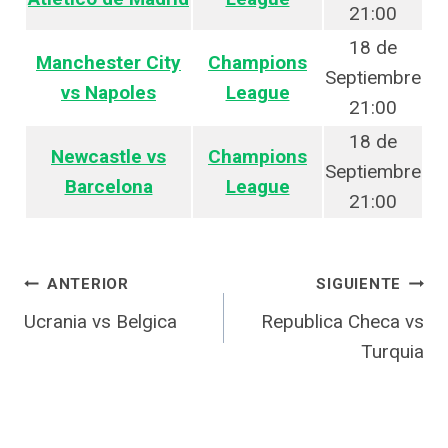
21:00
18 de
Manchester City
Champions
Septiembre
vs Napoles
League
21:00
18 de
Newcastle vs
Champions
Septiembre
Barcelona
League
21:00
Navegación
ANTERIOR
SIGUIENTE
de
Ucrania vs Belgica
Republica Checa vs
entradas
Turquia