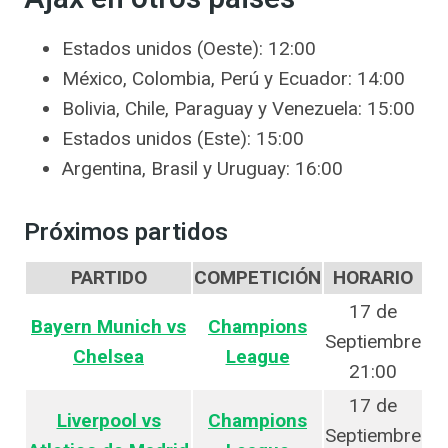
Estados unidos (Oeste): 12:00
México, Colombia, Perú y Ecuador: 14:00
Bolivia, Chile, Paraguay y Venezuela: 15:00
Estados unidos (Este): 15:00
Argentina, Brasil y Uruguay: 16:00
Próximos partidos
PARTIDO
COMPETICIÓN
HORARIO
17 de
Bayern Munich vs
Champions
Septiembre
Chelsea
League
21:00
17 de
Liverpool vs
Champions
Septiembre