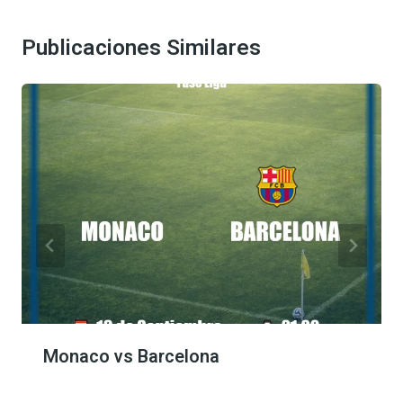
Publicaciones Similares
Monaco vs Barcelona