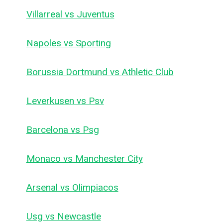
Villarreal vs Juventus
Napoles vs Sporting
Borussia Dortmund vs Athletic Club
Leverkusen vs Psv
Barcelona vs Psg
Monaco vs Manchester City
Arsenal vs Olimpiacos
Usg vs Newcastle