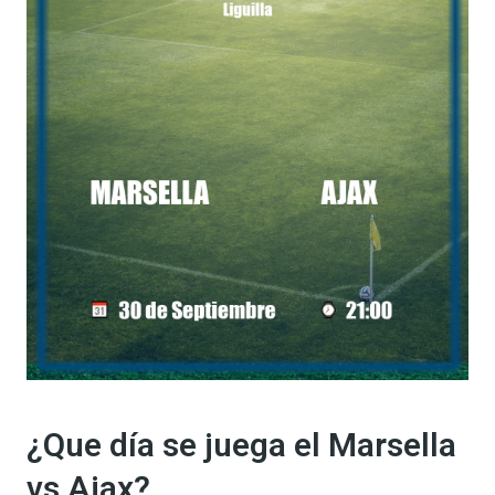
¿Que día se juega el Marsella
vs Ajax?