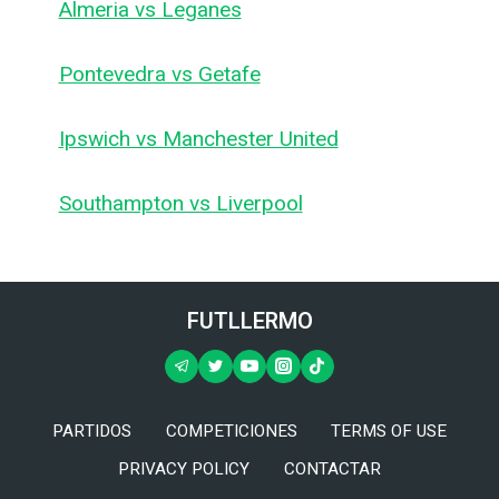
Almeria vs Leganes
Pontevedra vs Getafe
Ipswich vs Manchester United
Southampton vs Liverpool
FUTLLERMO
PARTIDOS
COMPETICIONES
TERMS OF USE
PRIVACY POLICY
CONTACTAR