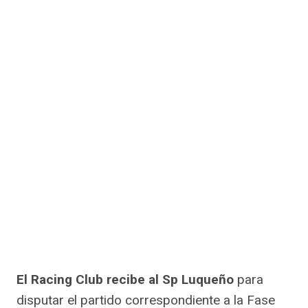
El Racing Club recibe al Sp Luqueño
para
disputar el partido correspondiente a la Fase