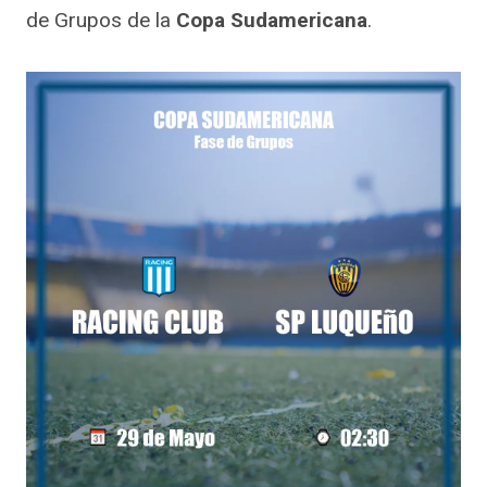
de Grupos de la
Copa Sudamericana
.