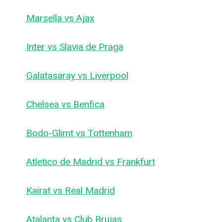
Marsella vs Ajax
Inter vs Slavia de Praga
Galatasaray vs Liverpool
Chelsea vs Benfica
Bodo-Glimt vs Tottenham
Atletico de Madrid vs Frankfurt
Kairat vs Real Madrid
Atalanta vs Club Brujas