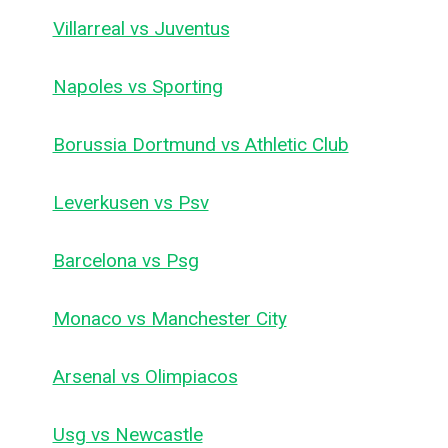
Villarreal vs Juventus
Napoles vs Sporting
Borussia Dortmund vs Athletic Club
Leverkusen vs Psv
Barcelona vs Psg
Monaco vs Manchester City
Arsenal vs Olimpiacos
Usg vs Newcastle