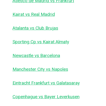
Atletico de Madrid vs Frankfurt
Kairat vs Real Madrid
Atalanta vs Club Brujas
Sporting Cp vs Kairat Almaty
Newcastle vs Barcelona
Manchester City vs Napoles
Eintracht Frankfurt vs Galatasaray
Copenhague vs Bayer Leverkusen