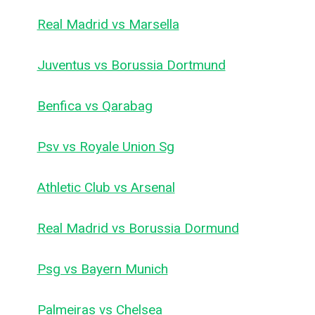
Real Madrid vs Marsella
Juventus vs Borussia Dortmund
Benfica vs Qarabag
Psv vs Royale Union Sg
Athletic Club vs Arsenal
Real Madrid vs Borussia Dormund
Psg vs Bayern Munich
Palmeiras vs Chelsea