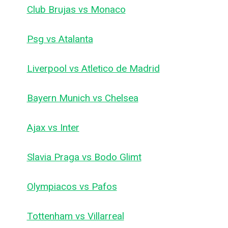
Club Brujas vs Monaco
Psg vs Atalanta
Liverpool vs Atletico de Madrid
Bayern Munich vs Chelsea
Ajax vs Inter
Slavia Praga vs Bodo Glimt
Olympiacos vs Pafos
Tottenham vs Villarreal