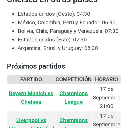
Estados unidos (Oeste): 04:30
México, Colombia, Perú y Ecuador: 06:30
Bolivia, Chile, Paraguay y Venezuela: 07:30
Estados unidos (Este): 07:30
Argentina, Brasil y Uruguay: 08:30
Próximos partidos
PARTIDO
COMPETICIÓN
HORARIO
17 de
Bayern Munich vs
Champions
Septiembre
Chelsea
League
21:00
17 de
Liverpool vs
Champions
Septiembre