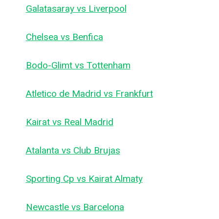
Galatasaray vs Liverpool
Chelsea vs Benfica
Bodo-Glimt vs Tottenham
Atletico de Madrid vs Frankfurt
Kairat vs Real Madrid
Atalanta vs Club Brujas
Sporting Cp vs Kairat Almaty
Newcastle vs Barcelona