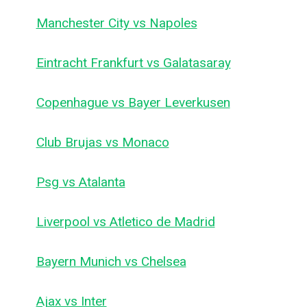
Manchester City vs Napoles
Eintracht Frankfurt vs Galatasaray
Copenhague vs Bayer Leverkusen
Club Brujas vs Monaco
Psg vs Atalanta
Liverpool vs Atletico de Madrid
Bayern Munich vs Chelsea
Ajax vs Inter