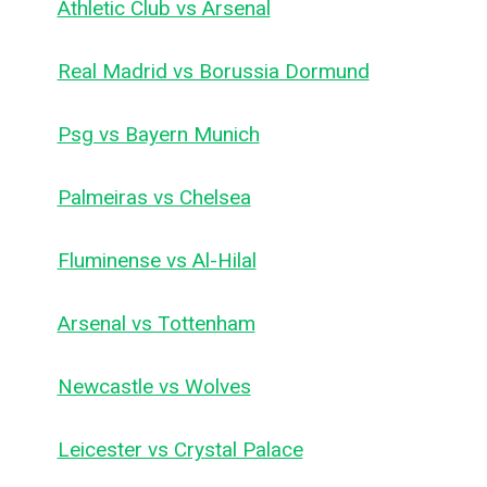
Athletic Club vs Arsenal
Real Madrid vs Borussia Dormund
Psg vs Bayern Munich
Palmeiras vs Chelsea
Fluminense vs Al-Hilal
Arsenal vs Tottenham
Newcastle vs Wolves
Leicester vs Crystal Palace