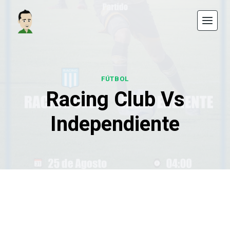
Saltar
al
contenido
FÚTBOL
Racing Club Vs
Independiente