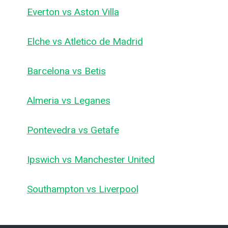
Everton vs Aston Villa
Elche vs Atletico de Madrid
Barcelona vs Betis
Almeria vs Leganes
Pontevedra vs Getafe
Ipswich vs Manchester United
Southampton vs Liverpool