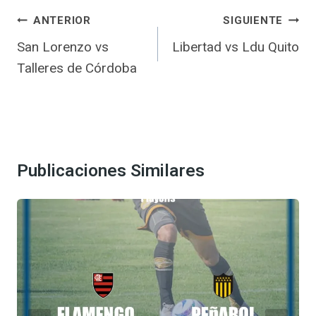
Navegación
ANTERIOR
SIGUIENTE
de
San Lorenzo vs
Libertad vs Ldu Quito
entradas
Talleres de Córdoba
Publicaciones Similares