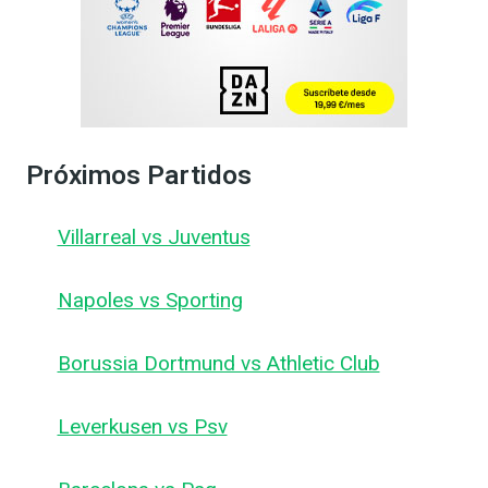
Próximos Partidos
Villarreal vs Juventus
Napoles vs Sporting
Borussia Dortmund vs Athletic Club
Leverkusen vs Psv