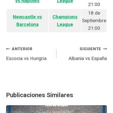
vs Napoles
League
21:00
18 de
Newcastle vs
Champions
Septiembre
Barcelona
League
21:00
Navegación
ANTERIOR
SIGUIENTE
de
Escocia vs Hungria
Albania vs España
entradas
Publicaciones Similares