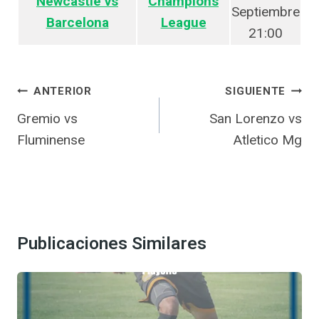
Newcastle vs
Champions
Septiembre
Barcelona
League
21:00
Navegación
ANTERIOR
SIGUIENTE
de
Gremio vs
San Lorenzo vs
entradas
Fluminense
Atletico Mg
Publicaciones Similares