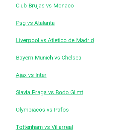
Club Brujas vs Monaco
Psg vs Atalanta
Liverpool vs Atletico de Madrid
Bayern Munich vs Chelsea
Ajax vs Inter
Slavia Praga vs Bodo Glimt
Olympiacos vs Pafos
Tottenham vs Villarreal