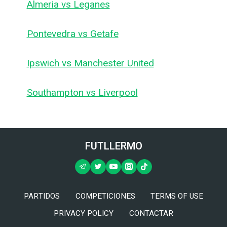
Almeria vs Leganes
Pontevedra vs Getafe
Ipswich vs Manchester United
Southampton vs Liverpool
FUTLLERMO
PARTIDOS
COMPETICIONES
TERMS OF USE
PRIVACY POLICY
CONTACTAR