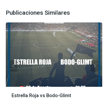
Publicaciones Similares
Estrella Roja vs Bodo-Glimt