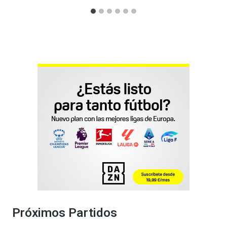
Próximos Partidos