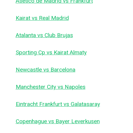
Atletico de Madrid vs Frankfurt
Kairat vs Real Madrid
Atalanta vs Club Brujas
Sporting Cp vs Kairat Almaty
Newcastle vs Barcelona
Manchester City vs Napoles
Eintracht Frankfurt vs Galatasaray
Copenhague vs Bayer Leverkusen