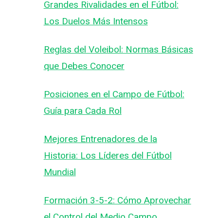
Grandes Rivalidades en el Fútbol:
Los Duelos Más Intensos
Reglas del Voleibol: Normas Básicas
que Debes Conocer
Posiciones en el Campo de Fútbol:
Guía para Cada Rol
Mejores Entrenadores de la
Ver Doctor House temporadas
Historia: Los Líderes del Fútbol
completas
Mundial
Por
Futllermo
19 de septiembre de 2024
Formación 3-5-2: Cómo Aprovechar
el Control del Medio Campo