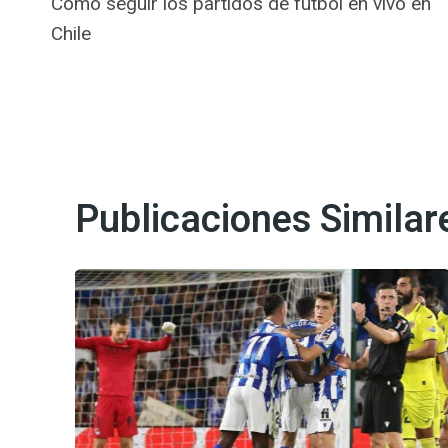
Cómo seguir los partidos de fútbol en vivo en
de
Chile
entradas
Publicaciones Similar